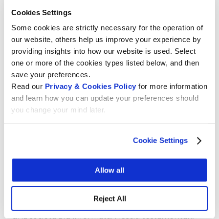
Il nostro lavoro
Cookies Settings
Some cookies are strictly necessary for the operation of
Wikimedia CH ha il ruolo di facilitare la diffusione
our website, others help us improve your experience by
della libera conoscenza per una società informata
providing insights into how our website is used. Select
e aperta. Permettiamo alla nostra comunità di
one or more of the cookies types listed below, and then
redattori volontari di condividere informazioni su
save your preferences.
Wikipedia e altre piattaforme Wikimedia;
Read our
Privacy & Cookies Policy
for more information
collaboriamo inoltre con organizzazioni che
and learn how you can update your preferences should
condividono gli stessi obiettivi per rendere
you change your mind later.
accessibili in modo gratuito importanti contenuti
culturali ed educativi e per promuovere la
Cookie Settings
conoscenza libera in ambito politico in Svizzera, a
livello europeo e globale.
Come organizzazione no-profit che non accetta
Allow all
pubblicità o finanziamenti governativi, facciamo
affidamento sulle donazioni di singoli e di
Reject All
organizzazioni che condividono la nostra visione di
una società più informata. I lasciti testamentari,