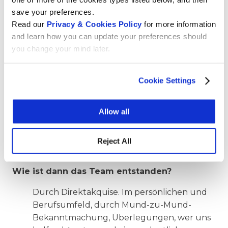
und der Ernsthaftigkeit bewusst, was Ulrich
save your preferences.
und später dann auch Ilario Valedelli,
Read our
Privacy & Cookies Policy
for more information
Innovation Manager von Wikimedia CH,
and learn how you can update your preferences should
offenbar überzeugt hat.
you change your mind later.
Welche Herausforderungen hast du
angetroffen?
Cookie Settings
Die Finanzierung ist die grösste
Allow all
Herausforderung. Alle finden das Produkt
toll und einzigartig, doch die Finanzierung
und einhergehende Implementierung in die
Reject All
Gesellschaft sind schwierig.
Wie ist dann das Team entstanden?
Durch Direktakquise. Im persönlichen und
Berufsumfeld, durch Mund-zu-Mund-
Bekanntmachung, Überlegungen, wer uns