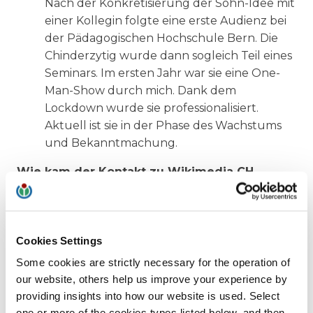
Nach der Konkretisierung der Sohn-Idee mit
einer Kollegin folgte eine erste Audienz bei
der Pädagogischen Hochschule Bern. Die
Chinderzytig wurde dann sogleich Teil eines
Seminars. Im ersten Jahr war sie eine One-
Man-Show durch mich. Dank dem
Lockdown wurde sie professionalisiert.
Aktuell ist sie in der Phase des Wachstums
und Bekanntmachung.
Wie kam der Kontakt zu Wikimedia CH
zustande?
Das war eine spontane, intuitive Anfrage
durch mich an den Community manager
Cookies Settings
Ulrich Lantermann, weil wir ideell gleich
Some cookies are strictly necessary for the operation of
schwingen. Danach gab es zwei Meetings.
our website, others help us improve your experience by
Beim ersten war alles noch etwas
providing insights into how our website is used. Select
unbeholfen, beim zweiten wurden wir seriös
one or more of the cookies types listed below, and then