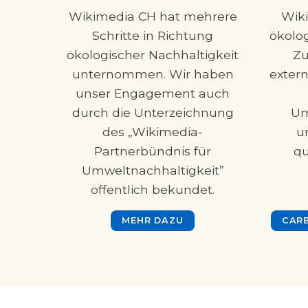
Wikimedia CH hat mehrere
Wik
Schritte in Richtung
ökolo
ökologischer Nachhaltigkeit
Zu
unternommen. Wir haben
extern
unser Engagement auch
durch die Unterzeichnung
Um
des „Wikimedia-
u
Partnerbündnis für
qu
Umweltnachhaltigkeit”
öffentlich bekundet.
MEHR DAZU
CAR