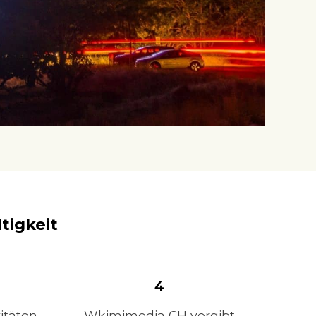
tigkeit
4
itäten
Wkimimedia CH vergibt