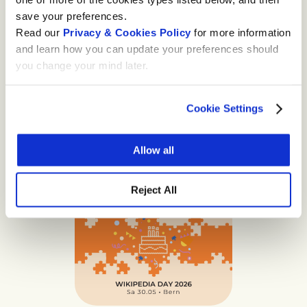
save your preferences.
Alain Berset: „Wikipedia fördert das
Read our
Privacy & Cookies Policy
for more information
Engagement im Dienste des Gemeinwohls
and learn how you can update your preferences should
und trägt dazu bei, die Demokratie zu
you change your mind later.
stärken, die unsere Welt braucht.“ Die
freiwillig Beitragenden sind der Schlüssel
zum Erfolg der Wikipedia. Lernen Sie einige
Cookie Settings
aus der Schweiz kennen.
Allow all
MEHR DAZU
Reject All