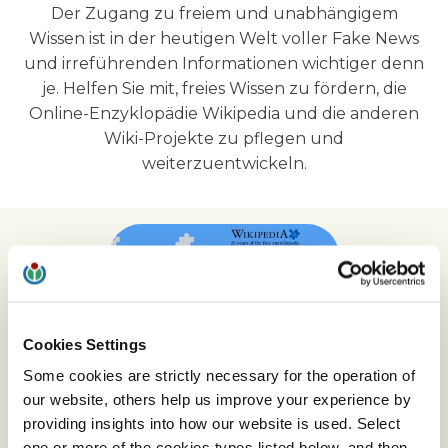
Der Zugang zu freiem und unabhängigem
Wissen ist in der heutigen Welt voller Fake News
und irreführenden Informationen wichtiger denn
je. Helfen Sie mit, freies Wissen zu fördern, die
Online-Enzyklopädie Wikipedia und die anderen
Wiki-Projekte zu pflegen und
weiterzuentwickeln.
Cookies Settings
Some cookies are strictly necessary for the operation of
our website, others help us improve your experience by
Lernen Sie die Menschen hinter
providing insights into how our website is used. Select
Wikipedia kennen
one or more of the cookies types listed below, and then