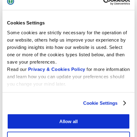
Wikimedia CH, Postfach, 8008 Zürich,
Schweiz
Cookies Settings
Tel. +41 21 311 17 82, Montag bis Freitag, von 9 bis 17
Some cookies are strictly necessary for the operation of
Uhr, auf Englisch, Deutsch und Französisch.
our website, others help us improve your experience by
providing insights into how our website is used. Select
Bitte beachten Sie:
one or more of the cookies types listed below, and then
save your preferences.
Die oben genannte Adresse ist für Briefpost
Read our
Privacy & Cookies Policy
for more information
gedacht.
and learn how you can update your preferences should
Im Handelsregister ist Wikimedia CH unter der
you change your mind later.
folgenden Adresse eingetragen: Wikimedia CH,
c/o Studio Legale Gilles Benedick, Via Ludovico
Cookie Settings
Ariosto 6, 6900 Lugano.
Das Team von Wikimedia CH hat keine
Allow all
Geschäftsstelle. Seit 2016 arbeitet das Team
virtuell zusammen.