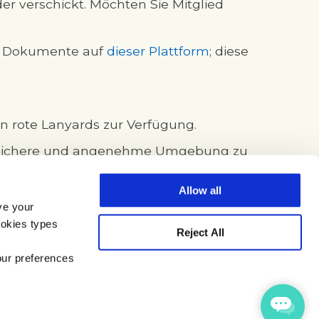
eder verschickt. Möchten Sie Mitglied
en Dokumente auf
dieser Plattform
; diese
den rote Lanyards zur Verfügung.
 sichere und angenehme Umgebung zu
Allow all
ve your
ookies types
Reject All
our preferences