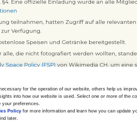
, §4. Eine offizielle Einladung wurde an alle Mitgli
ationen
ung teilnahmen, hatten Zugriff auf alle relevant
 zur Verfügung.
tenlose Speisen und Getränke bereitgestellt.
r alle, die nicht fotografiert werden wollten, stan
ly Space Policy (FSP)
von Wikimedia CH, um eine
ällen so schnell wie möglich wiederherzustellen.
te bereitgestellt, sobald sie verfügbar waren.
necessary for the operation of our website, others help us impro
sights into how our website is used. Select one or more of the c
e your preferences.
es Policy
for more information and learn how you can update y
nd later.