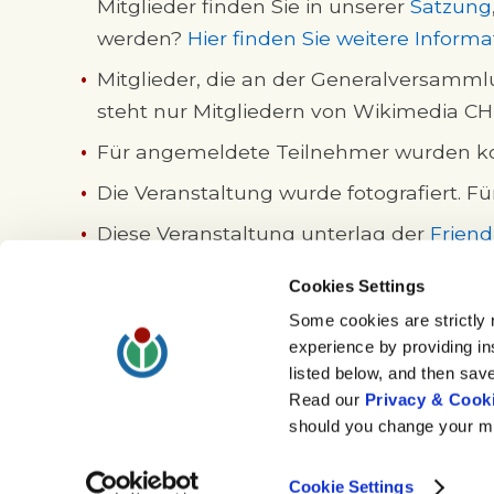
Mitglieder finden Sie in unserer
Satzung
werden?
Hier finden Sie weitere Inform
Mitglieder, die an der Generalversamml
steht nur Mitgliedern von Wikimedia CH
Für angemeldete Teilnehmer wurden kos
Die Veranstaltung wurde fotografiert. Fü
Diese Veranstaltung unterlag der
Friend
gewährleisten und diese nach Zwischenf
Cookies Settings
Weitere Details wurden auf dieser Websei
Some cookies are strictly 
experience by providing in
listed below, and then sav
Read our
Privacy & Cooki
should you change your mi
Cookie Settings