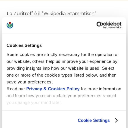
Lo Züritreff è il “Wikipedia-Stammtisch”
(letteralmente “tavolo degli habitué di
Wikipedia”) di Zurigo e dintorni. Tutto è iniziato il 6
settembre 2007, e questo 18 novembre i
wikipediani e le wikipediane di tutta la Svizzera
Cookies Settings
tedesca si incontreranno per la centesima volta. Il
Some cookies are strictly necessary for the operation of
gruppo è sempre lieto di accogliere nuove
our website, others help us improve your experience by
persone interessate. Due fedeli wikipediani
providing insights into how our website is used. Select
rivelano il segreto di questo successo in
one or more of the cookies types listed below, and then
un’intervista a Wikimedia CH.
save your preferences.
Read our
Privacy & Cookies Policy
for more information
and learn how you can update your preferences should
Per saperne di più
you change your mind later.
Wikipedia:Zürich – Wikipedia
Cookie Settings
L’intervista in tedesco