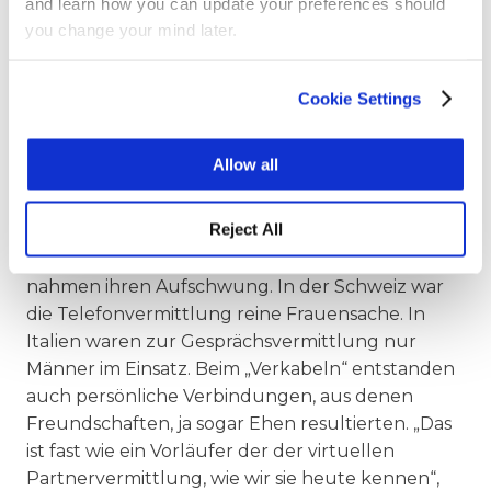
and learn how you can update your preferences should
Wirtschaftsentwicklung bis hin zu romantischen
you change your mind later.
Liebesgeschichten. Ablesbar ist beispielsweise das
Wachstum der Wirtschaftszentren Genf, Basel,
Bern, Zürich und St. Gallen. „Das ist auch die
Cookie Settings
Geschichte einer Innovationsleistung“, sagt Heike
Bazak.
Allow all
Vorläufer der der virtuellen
Partnervermittlung
Reject All
Neue Berufsbilder wie die Telefonfräulein
nahmen ihren Aufschwung. In der Schweiz war
die Telefonvermittlung reine Frauensache. In
Italien waren zur Gesprächsvermittlung nur
Männer im Einsatz. Beim „Verkabeln“ entstanden
auch persönliche Verbindungen, aus denen
Freundschaften, ja sogar Ehen resultierten. „Das
ist fast wie ein Vorläufer der der virtuellen
Partnervermittlung, wie wir sie heute kennen“,