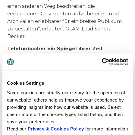
einen anderen Weg beschreiten, die
verborgenen Geschichten aufzubereiten und
Archivalien erlebbarer für ein breites Publikum
zu gestalten“, erläutert GLAM-Lead Sandra
Becker.
Telefonbücher ein Spiegel ihrer Zeit
Nun ist ein Telefonbuch bei Weitem kein
spannender Roman. Was sind also die
Geschichten, die sich daraus ablesen lassen?
Cookies Settings
Heike Bazak muss da nicht lange überlegen:
„Telefonbücher lassen viele
Some cookies are strictly necessary for the operation of
gesellschaftsrelevante Rückschlüsse auf das
our website, others help us improve your experience by
Selbstverständnis der jeweiligen Zeit ablesen. Sie
providing insights into how our website is used. Select
dokumentieren auf ihre Art Beziehungen
one or more of the cookies types listed below, and then
zwischen den Menschen und deren
save your preferences.
Read our
Privacy & Cookies Policy
for more information
Kommunikation.“ Diese Aspekte reichen von der