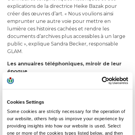
explications de la directrice Heike Bazak pour
créer des œuvres d’art. « Nous voulions ainsi
emprunter une autre voie pour mettre en
lumière ces histoires cachées et rendre les
documents d’archives plus accessibles à un large
public », explique Sandra Becker, responsable
GLAM.
Les annuaires téléphoniques, miroir de leur
époque
Or, un annuaire téléphonique est loin d’être un
roman passionnant. Quelles sont donc les
histoires que l’on peut y lire ? Heike Bazak n’a pas
Cookies Settings
besoin de réfléchir longtemps : « Les annuaires
Some cookies are strictly necessary for the operation of
téléphoniques permettent de tirer de
our website, others help us improve your experience by
nombreuses conclusions sociétales sur la
providing insights into how our website is used. Select
perception de soi à l’époque concernée. Ils
one or more of the cookies types listed below, and then