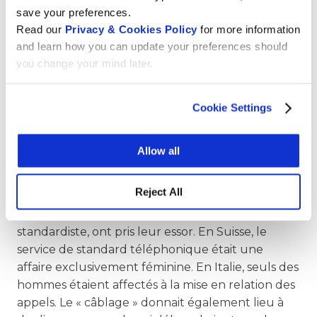
documentent à leur manière les relations entre
save your preferences.
les personnes et leur communication. » Ces
Read our
Privacy & Cookies Policy
for more information
aspects vont du développement économique
and learn how you can update your preferences should
aux histoires d’amour romantiques.
you change your mind later.
On peut par exemple y lire la croissance des
centres économiques que sont Genève, Bâle,
Cookie Settings
Berne, Zurich et Saint-Gall. « C’est aussi l’histoire
d’une prouesse en matière d’innovation », déclare
Allow all
Heike Bazak.
Précurseurs des sites de rencontre virtuels
Reject All
De nouveaux métiers, tels que celui de
standardiste, ont pris leur essor. En Suisse, le
service de standard téléphonique était une
affaire exclusivement féminine. En Italie, seuls des
hommes étaient affectés à la mise en relation des
appels. Le « câblage » donnait également lieu à