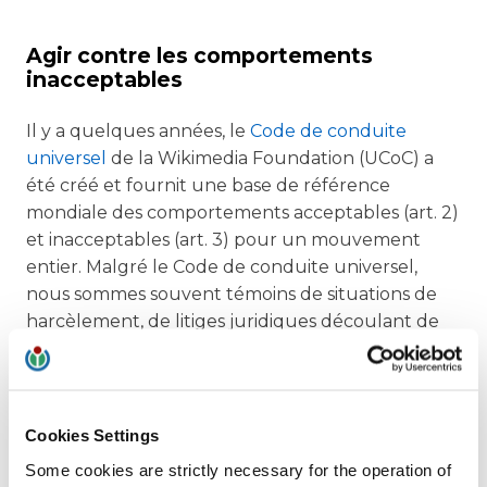
Agir contre les comportements
inacceptables
Il y a quelques années, le
Code de conduite
universel
de la Wikimedia Foundation (UCoC) a
été créé et fournit une base de référence
mondiale des comportements acceptables (art. 2)
et inacceptables (art. 3) pour un mouvement
entier. Malgré le Code de conduite universel,
nous sommes souvent témoins de situations de
harcèlement, de litiges juridiques découlant de
contributions, de discours haineux, de doxxing,
etc. qui ont un impact très négatif sur la santé et
le bien-être des personnes visées. Wikimedia CH
prend des mesures et offre des services aux
Cookies Settings
contributeurs Wiki, aux membres de l’association
Some cookies are strictly necessary for the operation of
et au personnel.