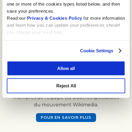
one or more of the cookies types listed below, and then
Photos et vidéos
save your preferences.
Read our
Privacy & Cookies Policy
for more information
Wikimedia Commons est une source
and learn how you can update your preferences should
d’inspiration. Dans la mesure du possible, nous
you change your mind later.
fournissons des images et des visuels clés
concernant des événements locaux.
Cookie Settings
WIKIMEDIA COMMONS
Allow all
Interviewez des partenaires
Nous vous aidons à entrer en contact avec
Reject All
des Wikipédiennes et Wikipédiens, des
membres de l’équipe ou d’autres spécialistes
du mouvement Wikimedia.
POUR EN SAVOIR PLUS