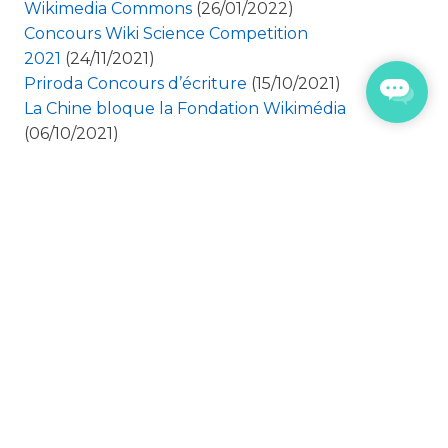
Wikimedia Commons
(26/01/2022)
Concours Wiki Science Competition
2021
(24/11/2021)
Priroda Concours d’écriture
(15/10/2021)
La Chine bloque la Fondation Wikimédia
(06/10/2021)
Wikimedia & ICOM – Protégez le patrimoine
culturel de l’Afghanistan
(21/09/2021)
20 ans Wikipédia & WikiSwiss Award à
Lucerne
(29/06/2021)
Droit de vote des femmes
(03/02/2021)
Wiki Loves Switzerland
(25/10/2020)
Suisse journée des palais et châteaux forts
(25/09/2020)
Stay at home avec Wikipédia
(23/03/2020)