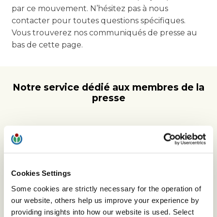
par ce mouvement. N’hésitez pas à nous
contacter pour toutes questions spécifiques.
Vous trouverez nos communiqués de presse au
bas de cette page.
Notre service dédié aux membres de la
presse
Informations de base
Informations générales, politiques, stratégies :
nous vous aidons à trouver des informations
Cookies Settings
détaillées et tous documents disponibles.
Some cookies are strictly necessary for the operation of
our website, others help us improve your experience by
POUR EN SAVOIR PLUS
providing insights into how our website is used. Select