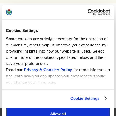
Dominik Landwehr donne un bon exemple de la
manière dont un membre de Wikimedia CH et un
bénévole actif de la communauté peut soutenir
Cookies Settings
activement le travail de Wikimedia CH. Dans le
Some cookies are strictly necessary for the operation of
rapport d’activité 2022 de VINTES, l’Association
our website, others help us improve your experience by
suisse pour la culture industrielle et l’histoire
providing insights into how our website is used. Select
technique, il a écrit, en tant que membre du
one or more of the cookies types listed below, and then
conseil d’administration, plusieurs articles relatifs à
save your preferences.
Wikipédia et à Wikimedia Commons. Il y explique
Read our
Privacy & Cookies Policy
for more information
notamment comment le savoir est mis en ligne à
and learn how you can update your preferences should
la disposition de de tout le monde. Merci pour
you change your mind later.
cela !
Pour en savoir plus
(en allemand)
Cookie Settings
Allow all