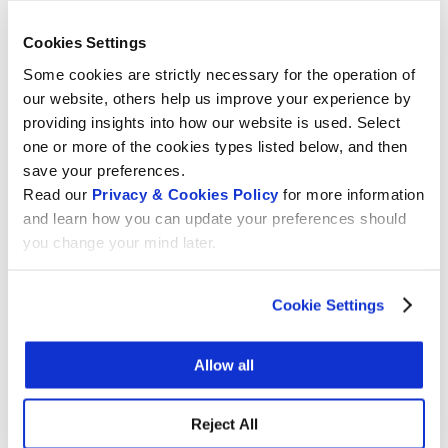
directes que les utilisateurs trouvaient
auparavant sur Wikipédia. Cela pourrait conduire
Cookies Settings
Wikipédia à devenir une « couche invisible » de
Some cookies are strictly necessary for the operation of
l’écosystème de l’IA. Il serait largement utilisé
our website, others help us improve your experience by
pour les données d’entraînement et comme
providing insights into how our website is used. Select
point de terminaison en direct, mais moins
one or more of the cookies types listed below, and then
directement visité par les utilisateurs. Ce
save your preferences.
changement pourrait avoir des implications pour
Read our
Privacy & Cookies Policy
for more information
la collecte de fonds par les éditeurs et la viabilité
and learn how you can update your preferences should
à long terme de Wikipédia.
you change your mind later.
Découvrez les principales conclusions du
Cookie Settings
rapport
Plus d’informations sur la table ronde
Allow all
Si vous souhaitez approfondir le sujet de
l’intelligence artificielle et examiner de plus près
Reject All
le concept d’intelligence dans son ensemble,