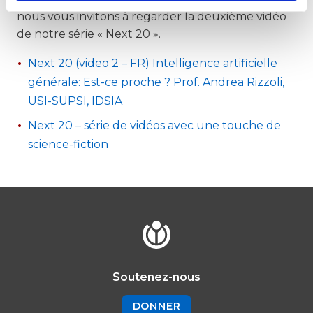
nous vous invitons à regarder la deuxième vidéo
de notre série « Next 20 ».
Next 20 (video 2 – FR) Intelligence artificielle
générale: Est-ce proche ? Prof. Andrea Rizzoli,
USI-SUPSI, IDSIA
Next 20 – série de vidéos avec une touche de
science-fiction
Soutenez-nous
DONNER