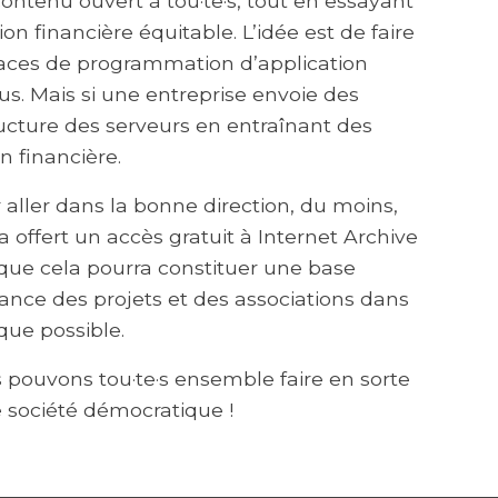
ntenu ouvert à tou·te·s, tout en essayant
on financière équitable. L’idée est de faire
erfaces de programmation d’application
enus. Mais si une entreprise envoie des
tructure des serveurs en entraînant des
n financière.
r aller dans la bonne direction, du moins,
 offert un accès gratuit à Internet Archive
 que cela pourra constituer une base
ndance des projets et des associations dans
que possible.
s pouvons tou·te·s ensemble faire en sorte
e société démocratique !