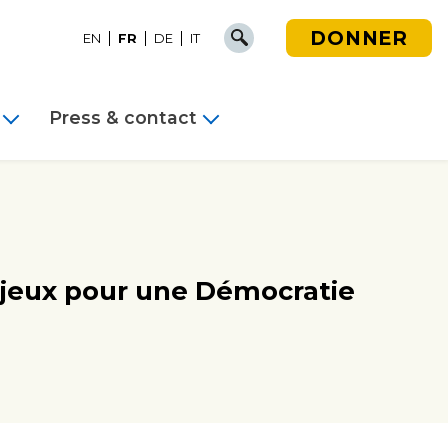
DONNER
EN
FR
DE
IT
Press & contact
Enjeux pour une Démocratie