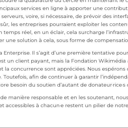
oudre la quadrature du cercle en maintenant le co
incipaux services en ligne à apporter une contributi
serveurs, voire, si nécessaire, de prévoir des int
n sûr, les entreprises pourraient exploiter les cont
n temps réel, en un éclair, cela surcharge l’infras
ver une solution à cela, sous forme de compensatio
a Enterprise. Il s’agit d’une première tentative pou
st un client payant, mais la Fondation Wikimédia a
 et la concurrence sont appréciées. Nous espérons
e. Toutefois, afin de continuer à garantir l’indépe
re besoin du soutien d’autant de donateur·rice·s 
re de manière responsable et en les soutenant, nou
et accessibles à chacun·e restent un pilier de notr