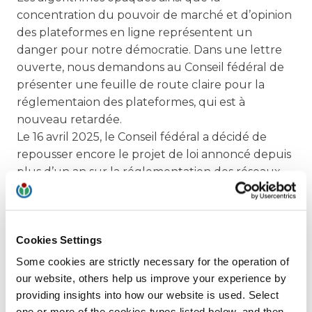
concentration du pouvoir de marché et d’opinion
des plateformes en ligne représentent un
danger pour notre démocratie. Dans une lettre
ouverte, nous demandons au Conseil fédéral de
présenter une feuille de route claire pour la
réglementaion des plateformes, qui est à
nouveau retardée.
Le 16 avril 2025, le Conseil fédéral a décidé de
repousser encore le projet de loi annoncé depuis
plus d’un an sur la réglementation des réseaux
sociaux et des moteurs de recherche comme
Instagram, X ou Google.
Dans une lettre ouverte initiée
Cookies Settings
par
AlgorithmWatch CH
en collaboration
Some cookies are strictly necessary for the operation of
avec
CH++
,
opendata.ch
et la
Société numérique
,
our website, others help us improve your experience by
nous et des voix importantes de la politique, de la
providing insights into how our website is used. Select
société civile, de la science et de l’économie
one or more of the cookies types listed below, and then