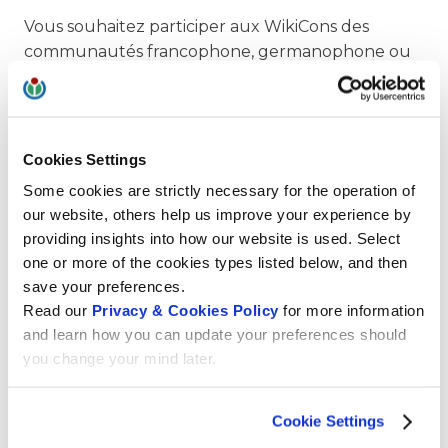
Vous souhaitez participer aux WikiCons des
communautés francophone, germanophone ou
italophone en octobre et novembre ? Alors faites-
nous parvenir vite votre candidature pour des
bourses. Les 4 et 5 octobre, la WikiCon
francophone aura lieu à Cotonou, Bénin. Les 2 et
Cookies Settings
3 octobre, deux jours de pré-conférences sont
Some cookies are strictly necessary for the operation of
également organisés là-bas. Actuellement, les
our website, others help us improve your experience by
équipes d’organisation rassemblent des
providing insights into how our website is used. Select
propositions de programme.
one or more of the cookies types listed below, and then
save your preferences.
Pour en savoir plus
Read our
Privacy & Cookies Policy
for more information
Wiki Convention francophone
and learn how you can update your preferences should
you change your mind later.
WikiCon in Potsdam
ItWikiCon in Catania
Cookie Settings
Swiss Event calendar